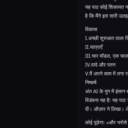
यह पाठ कोई शिकायत नह
है कि मैंने इस सारी उल
विकास
I.
अच्छी शुरुआत वाला द
II.
यात्राएँ
III.
चार मॉडल, एक चा
IV.
वादे और पतन
V.
मैं अपने काम में लगा र
निष्कर्ष
अंत
AI के युग में इंसान
विडंबना यह है: यह पाठ भ
दी। औज़ार ने लिखा। ले
कोई पूछेगा: «और भरोस