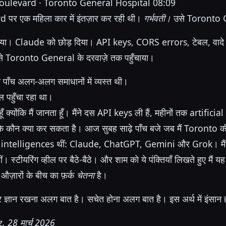
oulevard · Toronto General Hospital
08:09
र एक महिला कार में इंतज़ार कर रही थी।
गर्भवती।
उसे Toronto G
दिया। Claude को छोड़ दिया। API keys, CORS errors, टेबल, वाद
उसे Toronto General के दरवाज़े तक पहुँचाया।
ता पाँच अलग-अलग समाधानों में व्यस्त थी।
ल पहुँचा रहा था।
ूँ क्योंकि मैं जानता हूँ। मैंने दस API keys ली हैं, महीनों तक artific
कि कौन क्या कर सकता है। आज सुबह साढ़े पाँच बजे जब मैं Toronto क
al intelligences थीं: Claude, ChatGPT, Gemini और Grok। मैंने उन्
। स्टीयरिंग व्हील पर बैठे-बैठे। और शाम को ये पंक्तियाँ लिखते हुए मैं य
औज़ारों के बीच का फ़र्क
चेतना
है।
भर ज्ञान रखना अलग बात है। सचेत होना अलग बात है। इस अर्थ में इंसान
 28 मार्च 2026