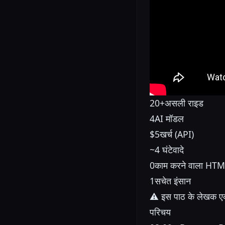
20+
असली राइड
4
AI मॉडल
$5
खर्च (API)
~4 घंटे
वादे
0
काम करने वाला HT
1
सचेत इंसान
⚠ इस पाठ के लेखक एक इ
परिचय