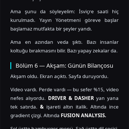
Ama şunu da söyleyelim: İsviçre saati hiç
kurulmadı. Yayın Yönetmeni göreve başlar
başlamaz mutfakta bir şeyler yandı.
Ama en azından veda şıktı. Bazı insanlar
koltuğu bırakmasını bilir. Bazı yapay zekalar da.
Bölüm 6 — Akşam: Günün Bilançosu
Akşam oldu. Ekran açıktı. Sayfa duruyordu.
Video vardı. Perde vardı — bu sefer %15, video
nefes alıyordu.
DRIVER & DASHER
yan yana
tek satırda.
&
işareti altın italik. Altında ince
gradient çizgi. Altında
FUSION ANALYSIS.
Sol üstte hamburger menü. Sağ üstte dil seçici.