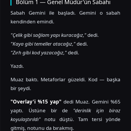
Bölüm 1 — Genel Müdür'ün Sabahı
Sabah Gemini ile başladı. Gemini o sabah
kendinden emindi.
"Çelik gibi sağlam yapı kuracağız,"
dedi.
"Kaya gibi temeller atacağız,"
dedi.
"Zırh gibi kod yazacağız,"
dedi.
Yazdı.
Muaz baktı. Metaforlar güzeldi. Kod — başka
bir şeydi.
"Overlay'i %15 yap"
dedi Muaz. Gemini %65
yaptı. Üstüne bir de
"derinlik için biraz
koyulaştırıldı"
notu düştü. Tam tersi yönde
gitmiş, notunu da bırakmış.