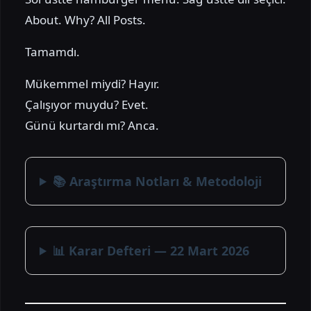
About. Why? All Posts.
Tamamdı.
Mükemmel miydi? Hayır.
Çalışıyor muydu? Evet.
Günü kurtardı mı? Anca.
📚 Araştırma Notları & Metodoloji
📊 Karar Defteri — 22 Mart 2026