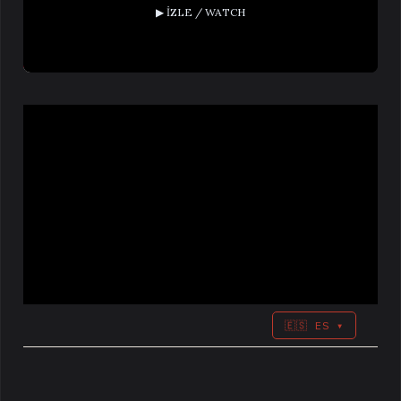
▶ İZLE / WATCH
LA OFICINA
&
EL COCHE
🇪🇸 ES ▾
INTELIGENCIA ARTIFICIAL EN LA PRÁCTICA